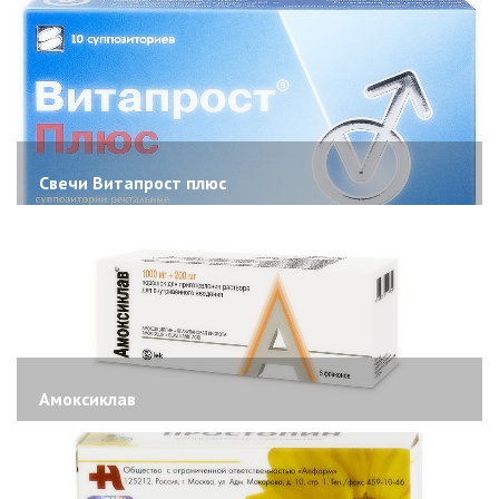
Свечи Витапрост плюс
Амоксиклав