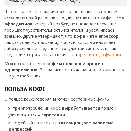
целый культ. Источник: Flickr (.Saja.).
Что же касается влияния кофе на потенцию, тут мнения
исследователей разошлись: одни считают, что
кофе – это
афродизиак
, который возбуждает половое влечение,
повышает чувствительность гениталий и увеличивает
эрекцию. Другие утверждают, что
кофе – это агрессор
,
так как содержит алкалоид кофеин, который нарушает
работу сердца и сердечно – сосудистой системы, и, как
следствие, отрицательно влияет на
эректильную функцию
.
Можно сказать, что
кофе и полезен и вреден
одновременно
. Все зависит от вида напитка и количества
его употребления.
ПОЛЬЗА КОФЕ
О пользе кофе говорят многие неоспоримые факты:
при употреблении кофе
вырабатывается
гормон
удовольствия –
серотонин
;
кофейный напиток в разы
сокращает развитие
депрессий
;