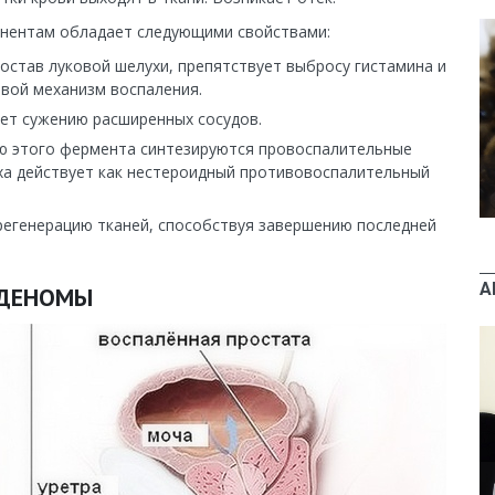
онентам обладает следующими свойствами:
состав луковой шелухи, препятствует выбросу гистамина и
овой механизм воспаления.
ует сужению расширенных сосудов.
ю этого фермента синтезируются провоспалительные
ха действует как нестероидный противовоспалительный
 регенерацию тканей, способствуя завершению последней
А
АДЕНОМЫ