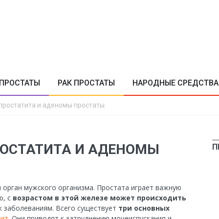
ПРОСТАТЫ
РАК ПРОСТАТЫ
НАРОДНЫЕ СРЕДСТВА
 простатита и аденомы простаты
РОСТАТИТА И АДЕНОМЫ
П
 орган мужского организма. Простата играет важную
ю, с
возрастом в этой железе может происходить
к заболеваниям. Всего существует
три основных
тит
. Они приводят к затруднению мочеиспускания и