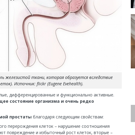
оль железистой ткани, которая образуется вследствие
ок). Источник: flickr (Eugene Evehealth).
релые, дифференцированные и функционально активные.
щее состояние организма и очень редко
омой простаты
благодаря следующим свойствам:
вого перерождения клеток – нарушение соотношения
ют повреждение и избыточный рост клеток, вторые –