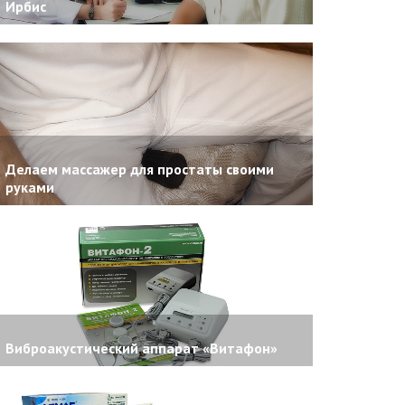
Ирбис
Делаем массажер для простаты своими
руками
Виброакустический аппарат «Витафон»