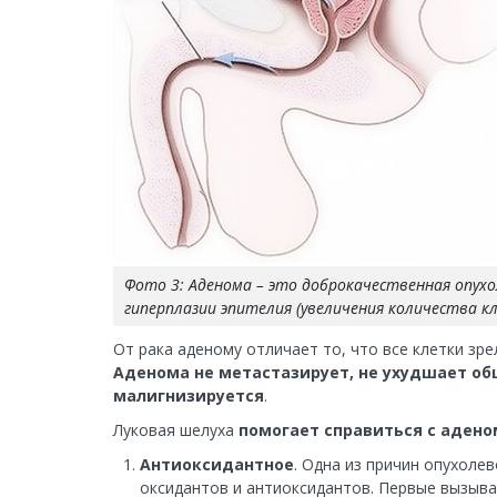
Фото 3: Аденома – это доброкачественная опух
гиперплазии эпителия (увеличения количества клет
От рака аденому отличает то, что все клетки з
Аденома не метастазирует, не ухудшает об
малигнизируется
.
Луковая шелуха
помогает
справиться с аден
Антиоксидантное
. Одна из причин опухоле
оксидантов и антиоксидантов. Первые вызыва