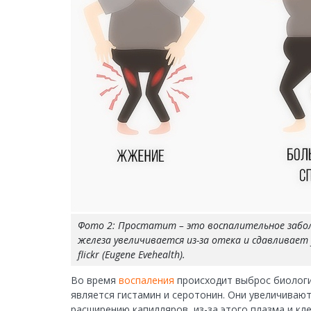
Фото 2: Простатит – это воспалительное забо
железа увеличивается из-за отека и сдавливает 
flickr (Eugene Evehealth).
Во время
воспаления
происходит выброс биологи
является гистамин и серотонин. Они увеличиваю
расширению капилляров, из-за этого плазма и кле