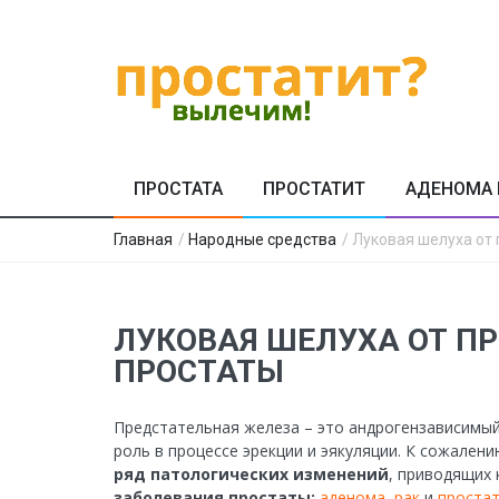
ПРОСТАТА
ПРОСТАТИТ
АДЕНОМА 
Главная
/
Народные средства
/ Луковая шелуха от
ЛУКОВАЯ ШЕЛУХА ОТ П
ПРОСТАТЫ
Предстательная железа – это андрогензависимый
роль в процессе эрекции и эякуляции. К сожалени
ряд патологических изменений
, приводящих 
заболевания простаты:
аденома
,
рак
и
проста