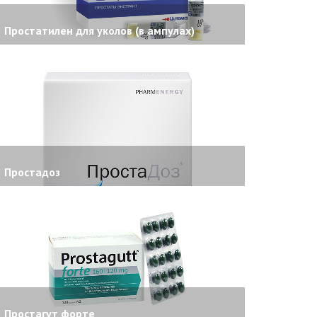
Простатилен для уколов (в ампулах)
Простадоз
Простагут форте