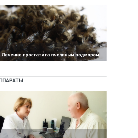
Лечение простатита пчелиным подмором
ППАРАТЫ