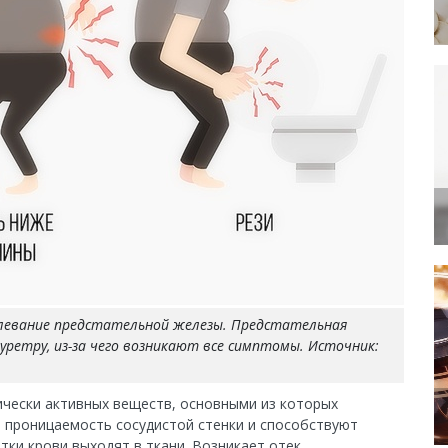
левание предстательной железы. Предстательная
уретру, из-за чего возникают все симптомы. Источник:
чески активных веществ, основными из которых
т проницаемость сосудистой стенки и способствуют
тки крови выходят в ткани. Возникает отек.