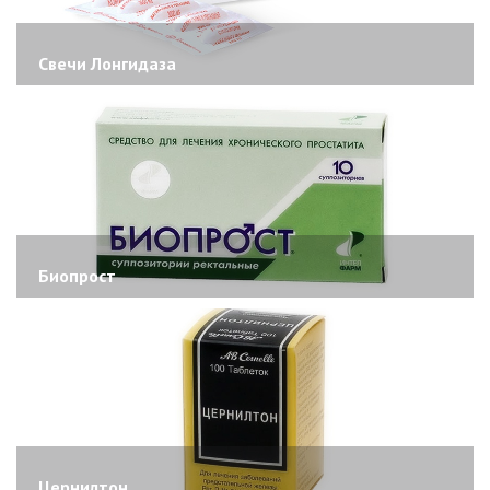
Свечи Лонгидаза
Биопрост
Цернилтон