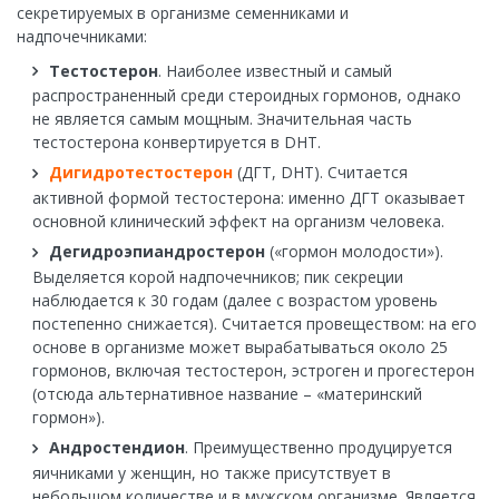
секретируемых в организме семенниками и
надпочечниками:
Тестостерон
. Наиболее известный и самый
распространенный среди стероидных гормонов, однако
не является самым мощным. Значительная часть
тестостерона конвертируется в DHT.
Дигидротестостерон
(ДГТ, DHT). Считается
активной формой тестостерона: именно ДГТ оказывает
основной клинический эффект на организм человека.
Дегидроэпиандростерон
(«гормон молодости»).
Выделяется корой надпочечников; пик секреции
наблюдается к 30 годам (далее с возрастом уровень
постепенно снижается). Считается провеществом: на его
основе в организме может вырабатываться около 25
гормонов, включая тестостерон, эстроген и прогестерон
(отсюда альтернативное название – «материнский
гормон»).
Андростендион
. Преимущественно продуцируется
яичниками у женщин, но также присутствует в
небольшом количестве и в мужском организме. Является