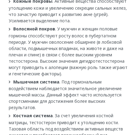
Кожные покровы
. Активные вещества способствуют
утолщению кожи и увеличению секреции сальных желез,
что зачастую приводит к развитию акне (угрей).
Усиливается выделение пота.
Волосяной покров
. У мужчин и женщин половые
гормоны способствуют росту волос в пубертатном
периоде. У мужчин оволосение обширнее (в лобковой
области, подмышечных впадинах, на животе и даже на
плечах и спине) в связи с более высоким уровнем
тестостерона. Высокие значения дигидротестостерона
могут приводить к алопеции (важную роль также играют
и генетические факторы).
Мышечная система
. Под гормональным
воздействием наблюдается значительное увеличение
мышечной массы. Данный эффект часто используется
спортсменами для достижения более высоких
результатов.
Костная система
. За счет увеличения костной
матрицы, тестостерон приводит к утолщению кости.
Тазовая область под воздействием активных веществ