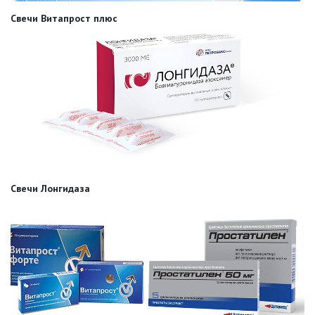
Свечи Витапрост плюс
Свечи Лонгидаза