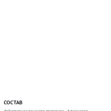
СОСТАВ
Действующее вещество препарата - флуконазол;