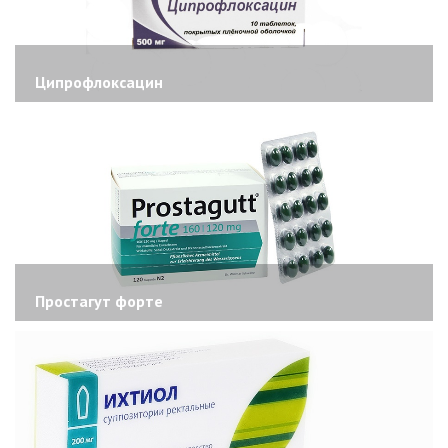
Ципрофлоксацин
Простагут форте