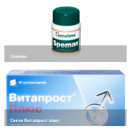
Спеман
Свечи Витапрост плюс