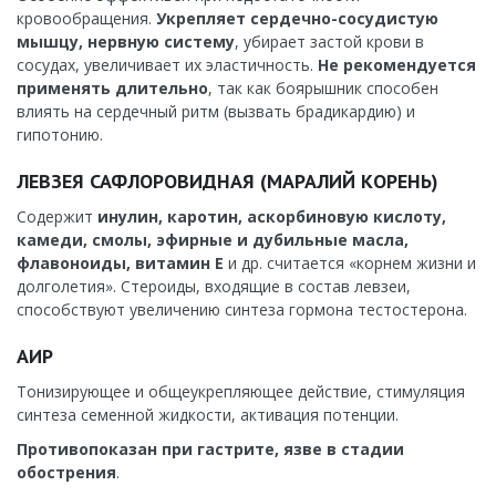
кровообращения.
Укрепляет сердечно-сосудистую
мышцу, нервную систему
, убирает застой крови в
сосудах, увеличивает их эластичность.
Не рекомендуется
применять длительно
, так как боярышник способен
влиять на сердечный ритм (вызвать брадикардию) и
гипотонию.
ЛЕВЗЕЯ САФЛОРОВИДНАЯ (МАРАЛИЙ КОРЕНЬ)
Содержит
инулин, каротин, аскорбиновую кислоту,
камеди, смолы, эфирные и дубильные масла,
флавоноиды, витамин Е
и др. считается «корнем жизни и
долголетия». Стероиды, входящие в состав левзеи,
способствуют увеличению синтеза гормона тестостерона.
АИР
Тонизирующее и общеукрепляющее действие, стимуляция
синтеза семенной жидкости, активация потенции.
Противопоказан при гастрите, язве в стадии
обострения
.