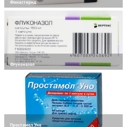
Финастерид
Флуконазол
Простамол Уно