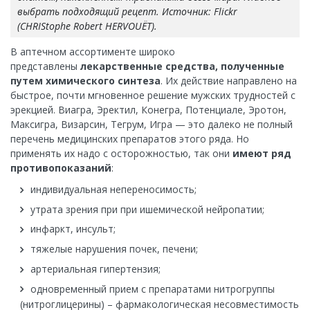
выбрать подходящий рецепт. Источник: Flickr
(CHRIStophe Robert HERVOUËT).
В аптечном ассортименте широко
представлены
лекарственные средства, полученные
путем химического синтеза
. Их действие направлено на
быстрое, почти мгновенное решение мужских трудностей с
эрекцией. Виагра, Эректил, Конегра, Потенциале, Эротон,
Максигра, Визарсин, Тегрум, Игра — это далеко не полный
перечень медицинских препаратов этого ряда. Но
применять их надо с осторожностью, так они
имеют ряд
противопоказаний
:
индивидуальная непереносимость;
утрата зрения при при ишемической нейропатии;
инфаркт, инсульт;
тяжелые нарушения почек, печени;
артериальная гипертензия;
одновременный прием с препаратами нитрогруппы
(нитроглицерины) – фармакологическая несовместимость