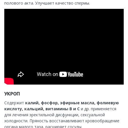
полового акта. Улучшает качество спермы.
УКРОП
Содержит
калий, фосфор, эфирные масла, фолиевую
кислоту, кальций, витамины В и С
и др. применяется
для лечения эректильной дисфункции, сексуальной
холодности. Пряность восстанавливают кровообращение
органа малого таза, расширяет сосуды.