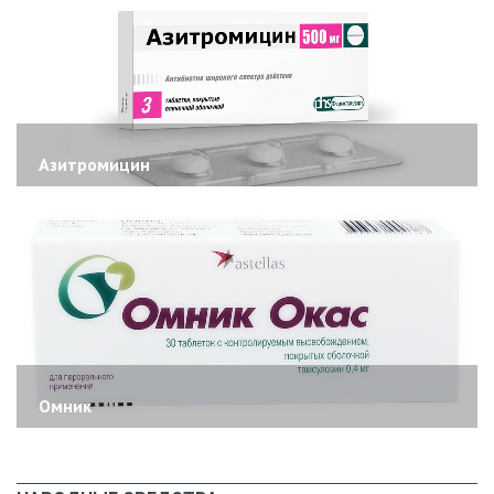
Азитромицин
Омник