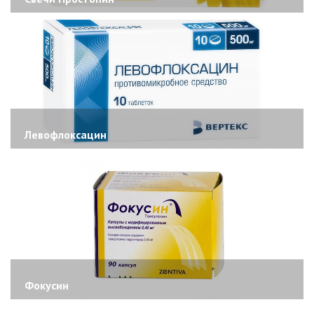
Левофлоксацин
Фокусин