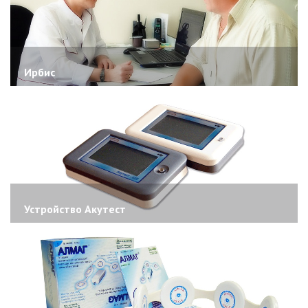
Ирбис
Устройство Акутест