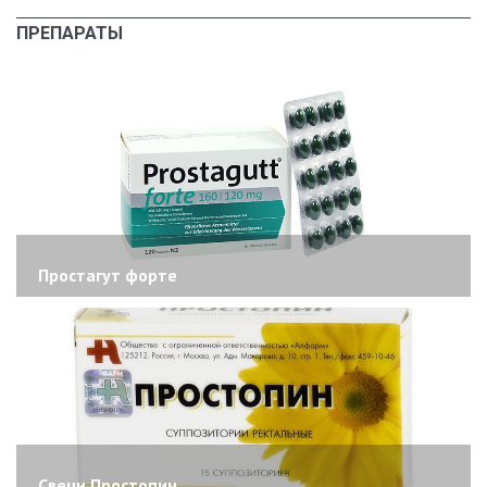
ПРЕПАРАТЫ
Простагут форте
Свечи Простопин